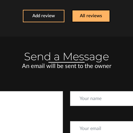
Add review
All reviews
Send a Message
An email will be sent to the owner
Your name
Your email