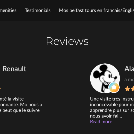
menities
Testimonials
Mos belfast tours en francais/Engli
t Me
Follow Me
Reviews
 Renault
Al
a mo
té la visite
Une visite très instru
sionnante. Mo nous a
inconcevable pour moi
ne peut que le suivre
apprendre plus sur s
nous avoir fai...
Read more